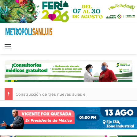
Menu
Construcción de tres nuevas aulas en Capullito III registra avances en Soledad