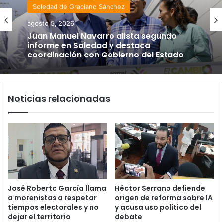
Soledad de Graciano Sánchez
agosto 5, 2026
Juan Manuel Navarro alista segundo
informe en Soledad y destaca
coordinación con Gobierno del Estado
Noticias relacionadas
José Roberto García llama
Héctor Serrano defiende
a morenistas a respetar
origen de reforma sobre IA
tiempos electorales y no
y acusa uso político del
dejar el territorio
debate