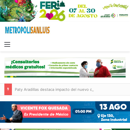
Menu
Paty Aradillas destaca impacto del nuevo desnivel de Circuito Potosí en la movilidad de Villa de Pozos