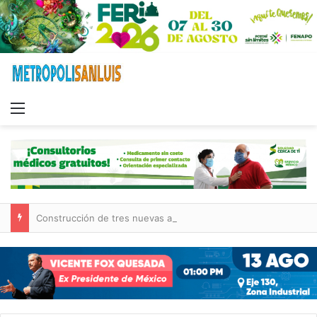
Menu
Construcción de tres nuevas aulas en Capullito III registra avances en Soledad