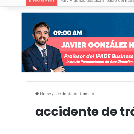
Breaking News
Paty Aradillas destaca impacto del nuev
Home
/
accidente de tránsito
accidente de tr