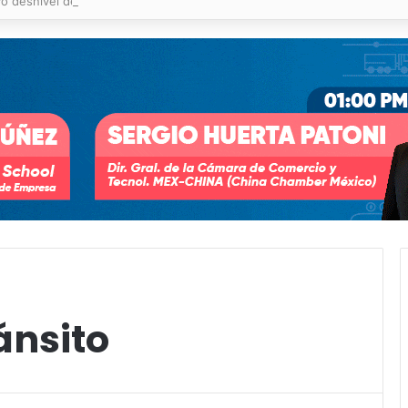
o desnivel de Circuito Potosí en la movilidad de Villa de Pozos
ánsito