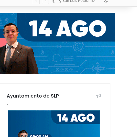
16
Switch skin
San Luis Potosí
Ayuntamiento de SLP