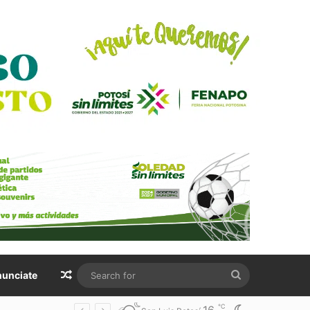
Random Article
Search
unciate
for
℃