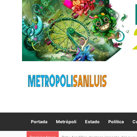
Portada
Metrópoli
Estado
Política
Cu