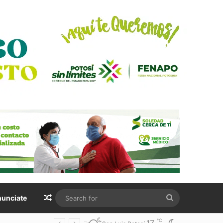
Random Article
Search
unciate
for
℃