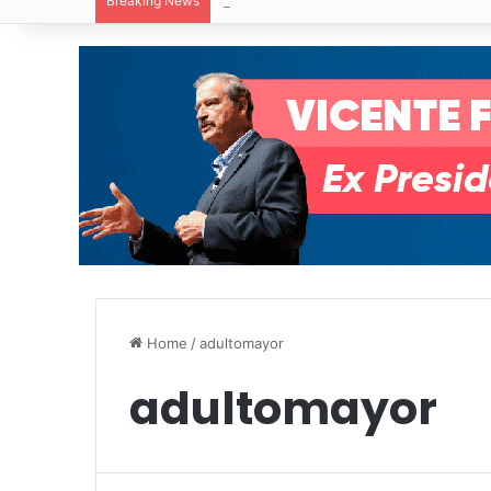
Breaking News
Villa de Pozos reporta reducción del 50
Home
/
adultomayor
adultomayor