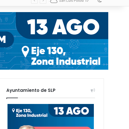
17
Switch skin
San Luis Potosí
Ayuntamiento de SLP