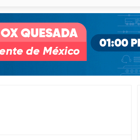
 % en incendios forestales y de pastizales