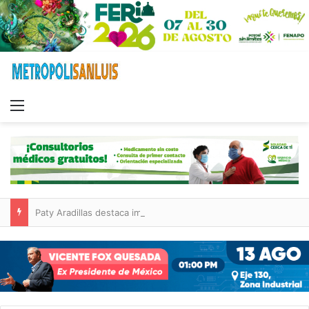
Menu
Paty Aradillas destaca impacto del nuevo desnivel de Circuito Potosí en la movilidad de Villa de Pozos