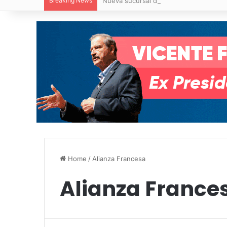
Breaking News
Nueva sucursal de CarneMart llega a V
Home
/
Alianza Francesa
Alianza France