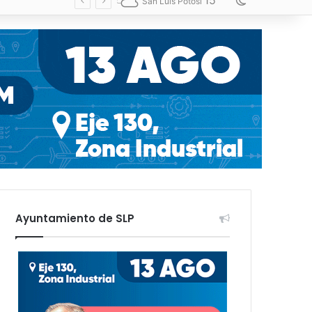
15
Switch skin
San Luis Potosí
Ayuntamiento de SLP