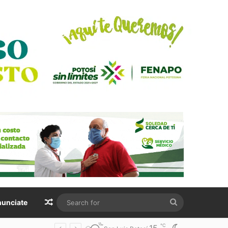
Random Article
Search
unciate
for
℃