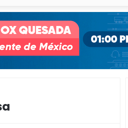
illa de Pozos con inversión y generación de empleos
sa