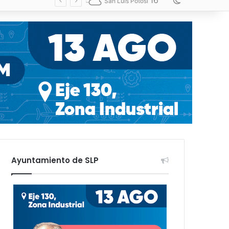
16
Switch skin
San Luis Potosí
Ayuntamiento de SLP