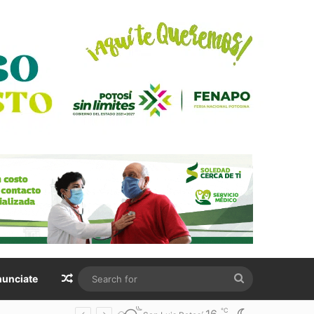
Random Article
Search
unciate
for
℃