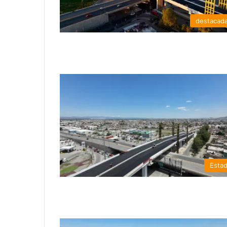
destacad
Esta