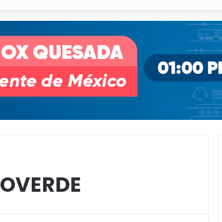
o paso a desnivel en la movilidad estatal
IOVERDE