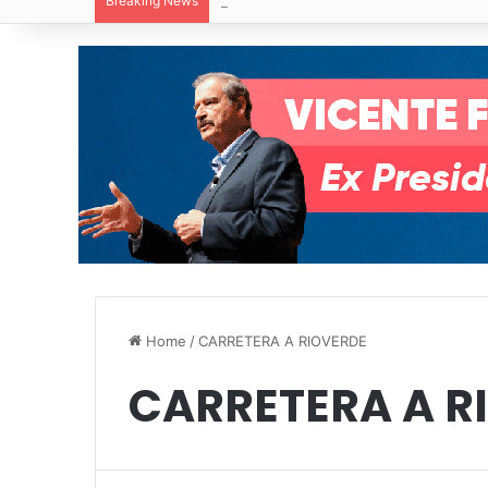
Breaking News
Ruth González destaca impacto del nuev
Home
/
CARRETERA A RIOVERDE
CARRETERA A R