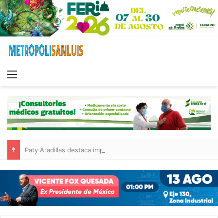
Menu
Paty Aradillas destaca impacto del nuevo desnivel de Circuito Potosí en la movilidad de Villa de Pozos