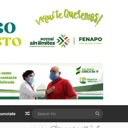
Random Article
Search
unciate
for
℃