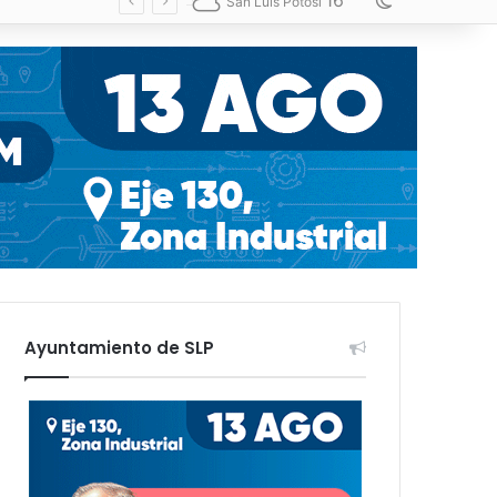
16
Switch skin
San Luis Potosí
Ayuntamiento de SLP