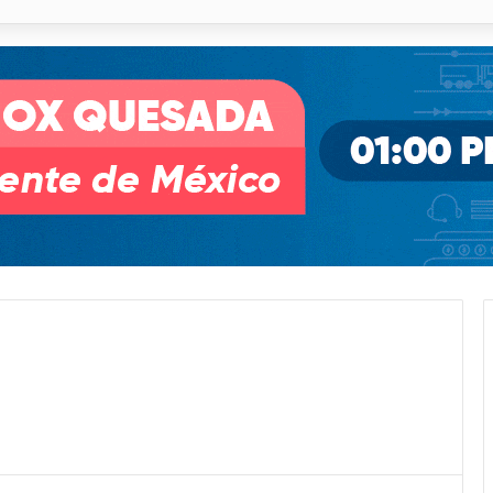
o desnivel de Circuito Potosí en la movilidad de Villa de Pozos