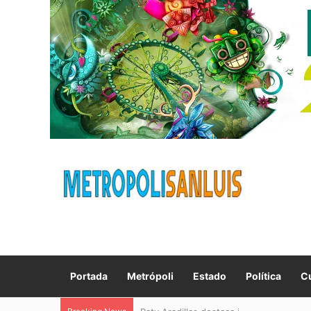
Portada
Metrópoli
Estado
Política
Cu