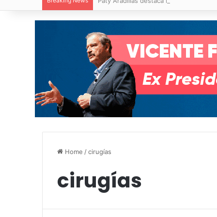
Breaking News
Paty Aradillas destaca impacto del nuev
Home
/
cirugías
cirugías