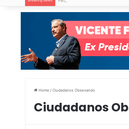
Breaking News
Paty Aradillas destaca impacto del nuev
Home
/
Ciudadanos Obsevando
Ciudadanos O