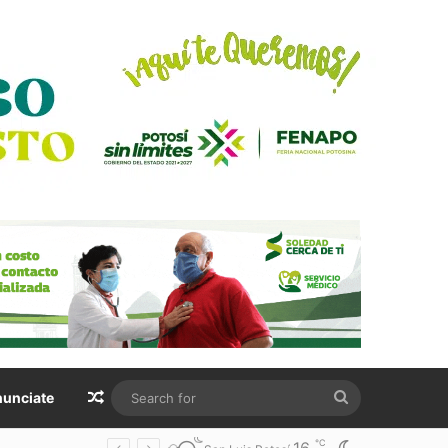
Random Article
Search
unciate
for
℃