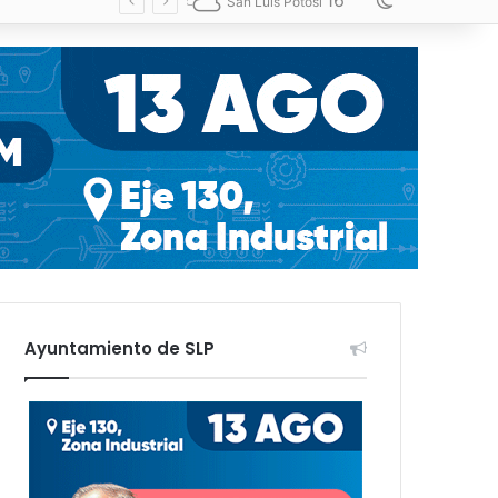
16
Switch skin
San Luis Potosí
Ayuntamiento de SLP