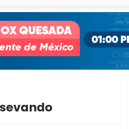
o desnivel de Circuito Potosí en la movilidad de Villa de Pozos
bsevando