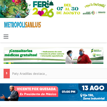
Menu
Paty Aradillas destaca impacto del nuevo desnivel de Circuito Potosí en la movilidad de Villa de Pozos