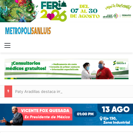
Menu
Paty Aradillas destaca impacto del nuevo desnivel de Circuito Potosí en la movilidad de Villa de Pozos