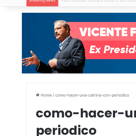
Breaking News
Villa de Pozos reporta reducción del 50
Home
/
como-hacer-una-catrina-con-periodico
como-hacer-un
periodico