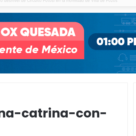
 % en incendios forestales y de pastizales
a-catrina-con-