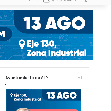
17
Switch skin
San Luis Potosí
Ayuntamiento de SLP