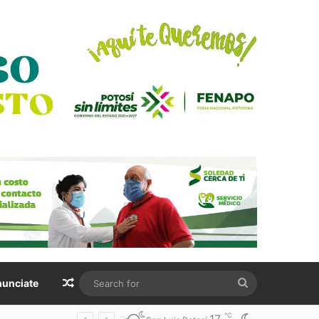
Random Article
Search
unciate
for
℃