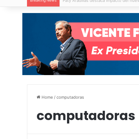
Breaking News
Villa de Pozos reporta reducción del 50
Home
/
computadoras
computadoras