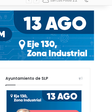
22
Switch skin
San Luis Potosí
Ayuntamiento de SLP