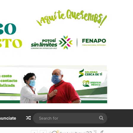
Random Article
Search
unciate
for
℃