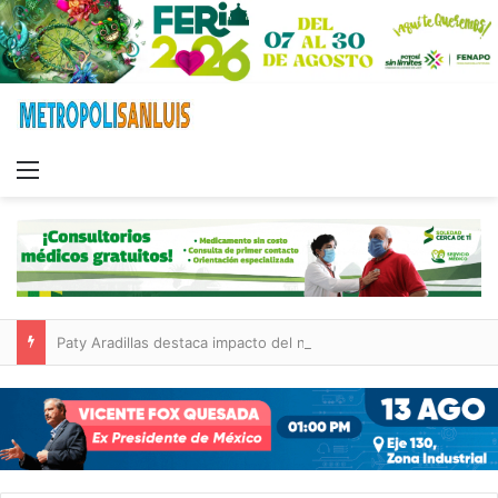
Menu
Paty Aradillas destaca impacto del nuevo desnivel de Circuito Potosí en la movilidad de Villa de Pozos