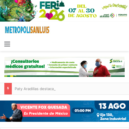
Menu
Paty Aradillas destaca impacto del nuevo desnivel de Circuito Potosí en la movilidad de Villa de Pozos