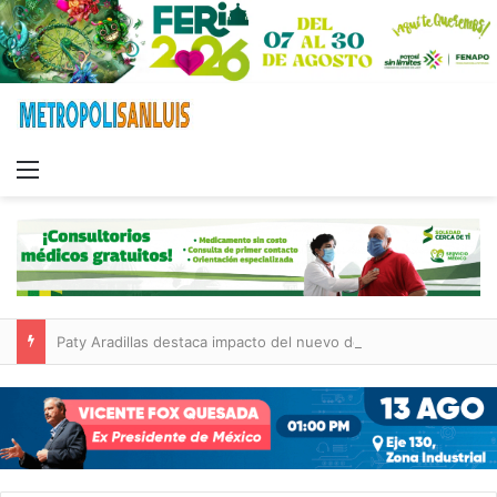
Menu
Paty Aradillas destaca impacto del nuevo desnivel de Circuito Potosí en la movilidad de Villa de Pozos