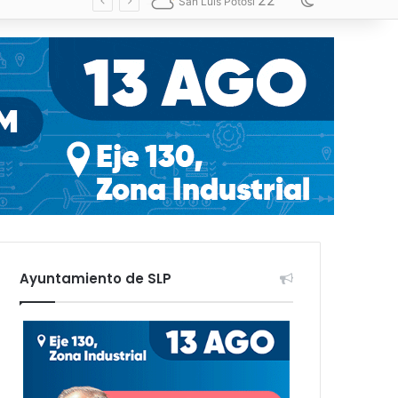
22
Switch skin
San Luis Potosí
Ayuntamiento de SLP