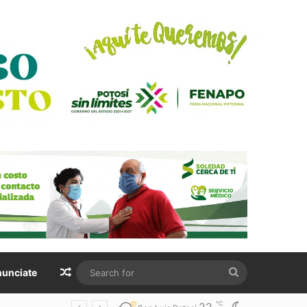
Random Article
Search
unciate
for
℃