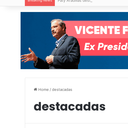
Breaking News
Paty Aradillas destaca impacto del nuev
Home
/
destacadas
destacadas