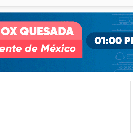
o desnivel de Circuito Potosí en la movilidad de Villa de Pozos