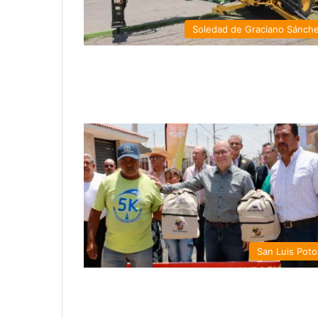
Soledad de Graciano Sánch
San Luis Poto