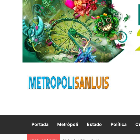
Portada
Metrópoli
Estado
Política
Cu