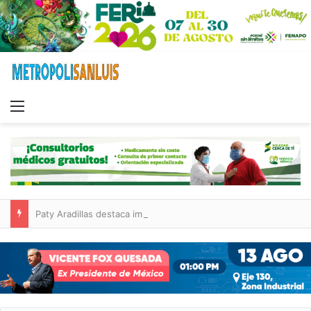
Menu
Paty Aradillas destaca impacto del nuevo desnivel de Circuito Potosí en la movilidad de Villa de Pozos