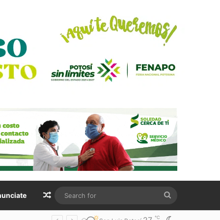
Random Article
Search
unciate
for
℃