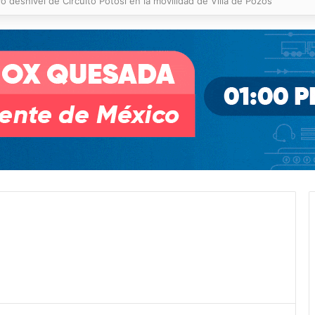
 % en incendios forestales y de pastizales