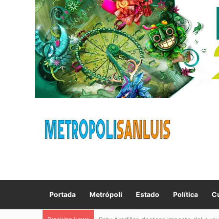
Portada
Metrópoli
Estado
Política
Cu