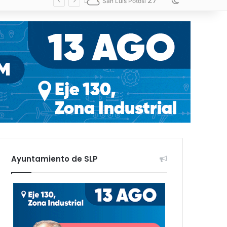
27
Switch skin
San Luis Potosí
Ayuntamiento de SLP