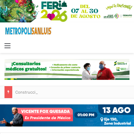
Menu
Construcción de tres nuevas aulas en Capullito III registra avances en Soledad