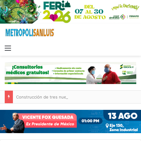
Menu
Construcción de tres nuevas aulas en Capullito III registra avances en Soledad