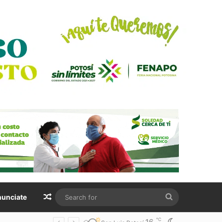
Random Article
Search
unciate
for
℃