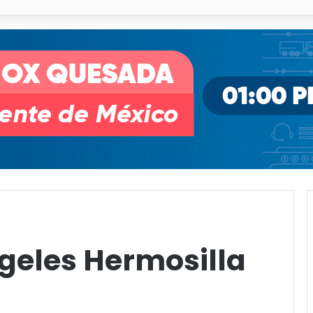
illa de Pozos con inversión y generación de empleos
geles Hermosilla