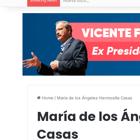
Breaking News
Nueva sucursal de CarneMart llega a V
Home
/
María de los Ángeles Hermosilla Casas
María de los Án
Casas