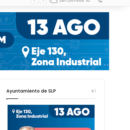
16
Switch skin
San Luis Potosí
Ayuntamiento de SLP