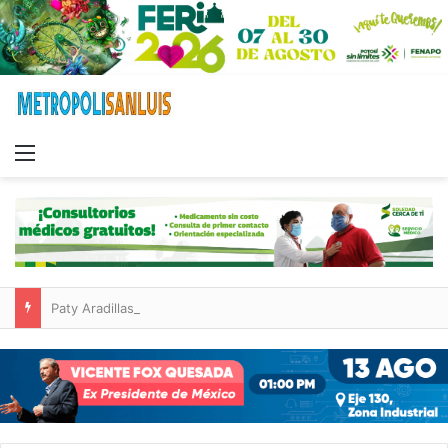
Menu
Paty Aradillas destaca impacto del nuevo desnivel de Circuito Potosí en la movilidad de Villa de Pozos