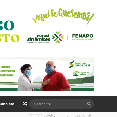
Random Article
Search
unciate
for
℃