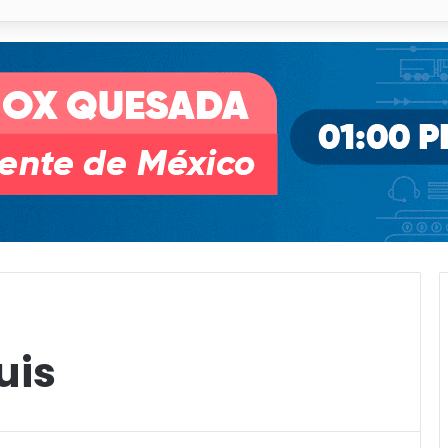
o desnivel de Circuito Potosí en la movilidad de Villa de Pozos
uis