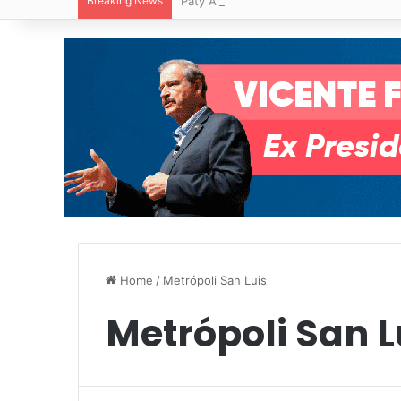
Breaking News
Paty Aradillas destaca impacto del nuev
Home
/
Metrópoli San Luis
Metrópoli San L