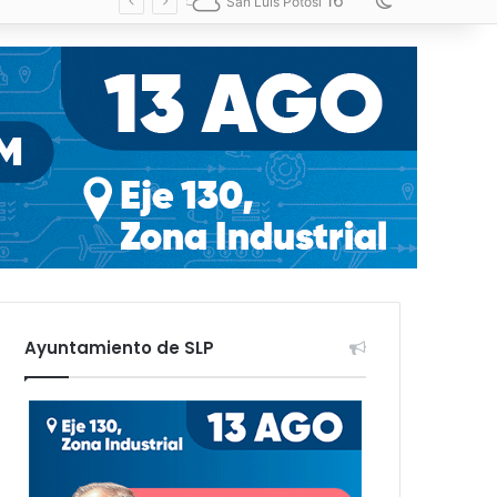
16
Switch skin
San Luis Potosí
Ayuntamiento de SLP