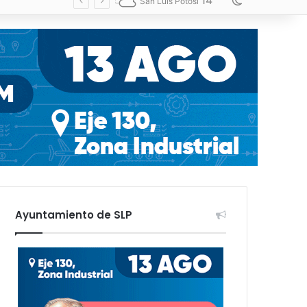
14
Switch skin
San Luis Potosí
Ayuntamiento de SLP