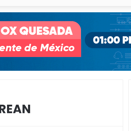
illa de Pozos con inversión y generación de empleos
CREAN