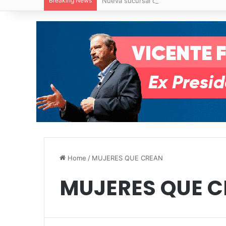
Breaking News
Nueva sucursal de CarneMart llega a V
Home
/
MUJERES QUE CREAN
MUJERES QUE 