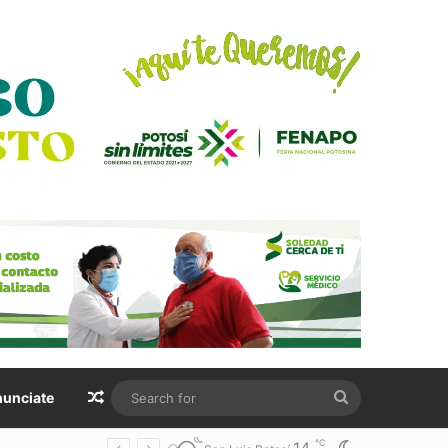
Random Article
Search
unciate
for
℃