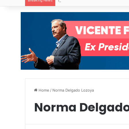
Breaking News
Paty Aradillas destaca impacto del nuev
Home
/
Norma Delgado Lozoya
Norma Delgado