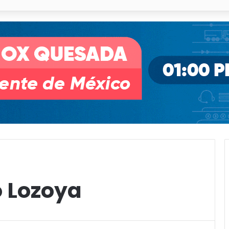
o desnivel de Circuito Potosí en la movilidad de Villa de Pozos
 Lozoya