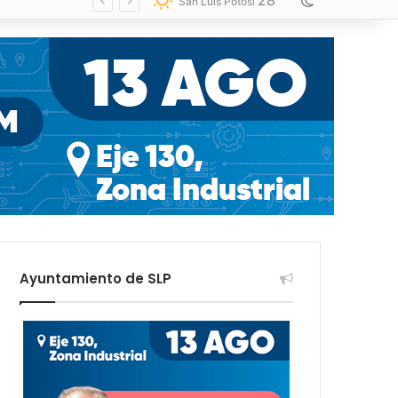
28
Switch skin
San Luis Potosí
Ayuntamiento de SLP