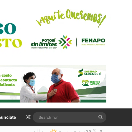
Random Article
Search
unciate
for
℃