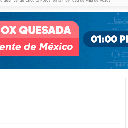
 % en incendios forestales y de pastizales