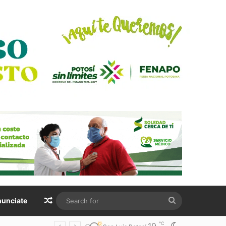
Random Article
Search
unciate
for
℃