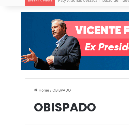
Breaking News
Villa de Pozos reporta reducción del 50
Home
/
OBISPADO
OBISPADO