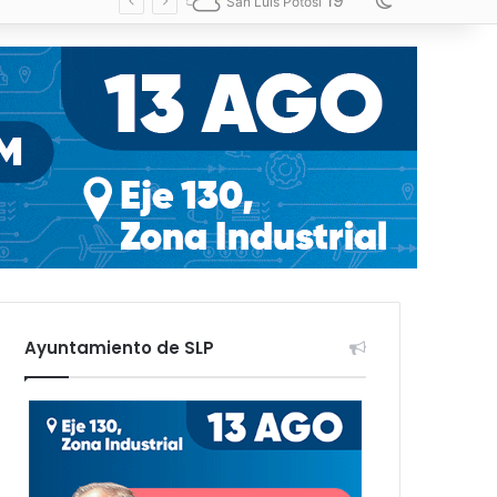
19
Switch skin
San Luis Potosí
Ayuntamiento de SLP