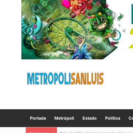
Portada
Metrópoli
Estado
Política
Cu