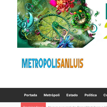
Portada
Metrópoli
Estado
Política
Cu