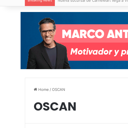
Breaking News
Nueva sucursal de CarneMart llega a V
Home
/
OSCAN
OSCAN