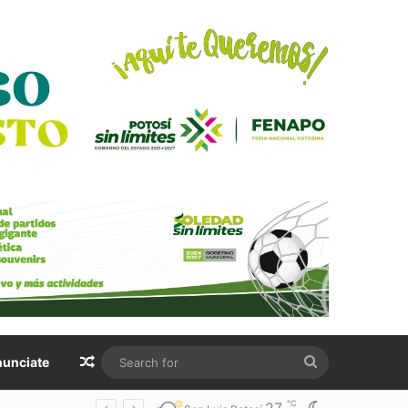
Random Article
Search
unciate
for
℃