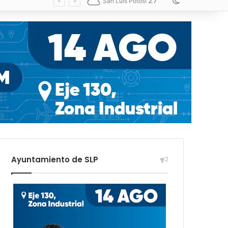
27
Switch skin
San Luis Potosí
Ayuntamiento de SLP