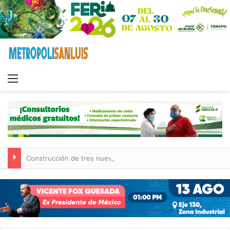
Menu
Construcción de tres nuevas aulas en Capullito III registra avances en Soledad