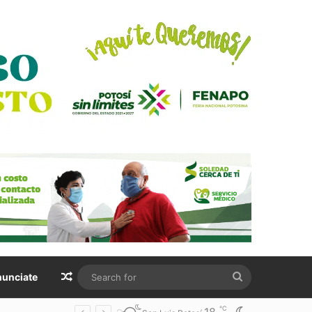
Random Article
Search
unciate
for
℃