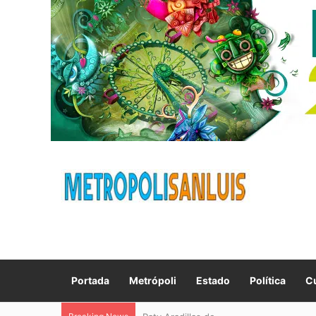
Portada
Metrópoli
Estado
Política
Cu