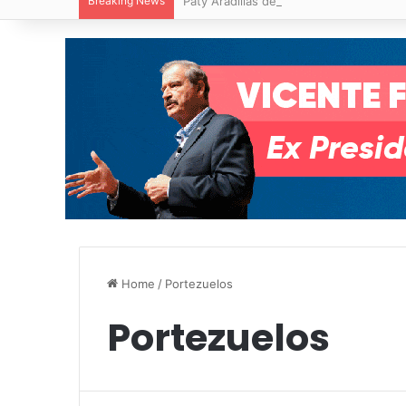
Breaking News
Paty Aradillas destaca impacto del nuev
Home
/
Portezuelos
Portezuelos