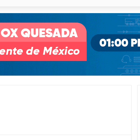
o desnivel de Circuito Potosí en la movilidad de Villa de Pozos