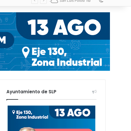
18
Switch skin
San Luis Potosí
Ayuntamiento de SLP