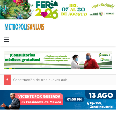
Menu
Construcción de tres nuevas aulas en Capullito III registra avances en Soledad