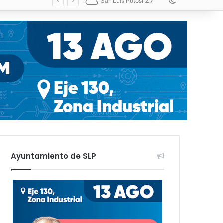
27
Switch skin
San Luis Potosí
Ayuntamiento de SLP