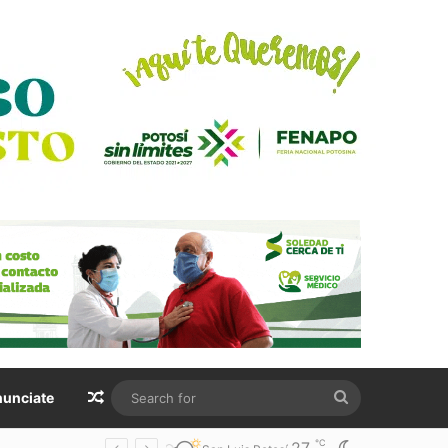
Random Article
Search
unciate
for
℃