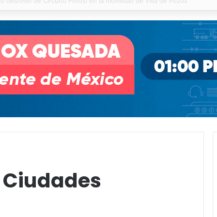
 % en incendios forestales y de pastizales
 Ciudades