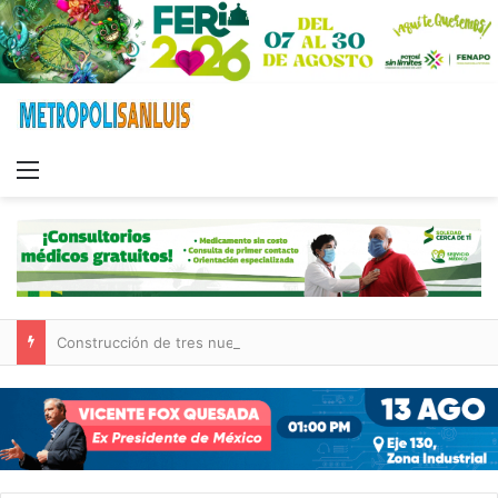
Menu
Construcción de tres nuevas aulas en Capullito III registra avances en Soledad