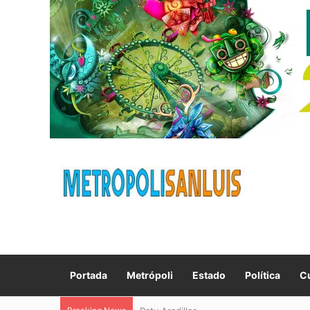
Portada
Metrópoli
Estado
Política
Cu