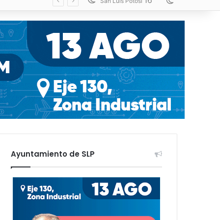
16
Switch skin
San Luis Potosí
Ayuntamiento de SLP