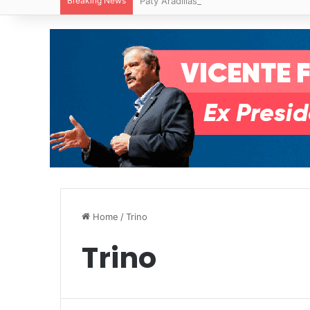
Breaking News
Paty Aradillas destaca impacto del nuev
Home
/
Trino
Trino