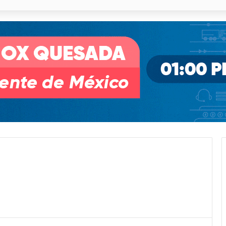
o desnivel de Circuito Potosí en la movilidad de Villa de Pozos