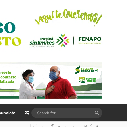
Random Article
Search
unciate
for
℃