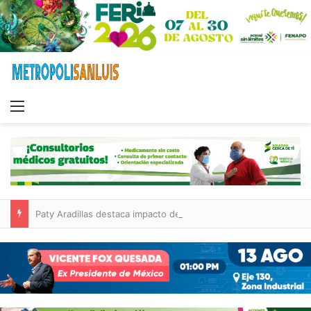
Menu
Paty Aradillas destaca impacto del nuevo desnivel de Circuito Potosí en la movilidad de Villa de Pozos