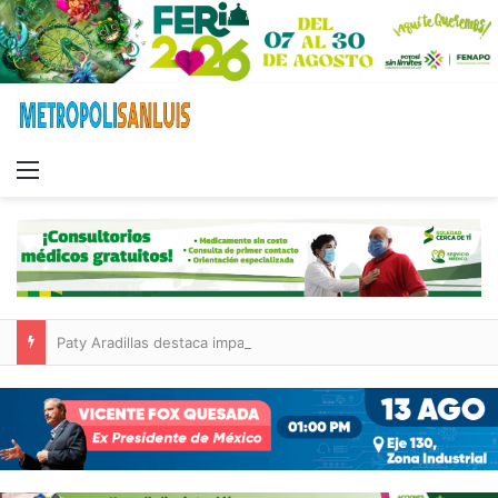
Menu
Paty Aradillas destaca impacto del nuevo desnivel de Circuito Potosí en la movilidad de Villa de Pozos