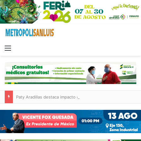
Menu
Paty Aradillas destaca impacto del nuevo desnivel de Circuito Potosí en la movilidad de Villa de Pozos