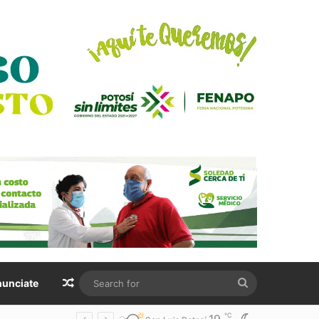
Random Article
Search
unciate
for
℃