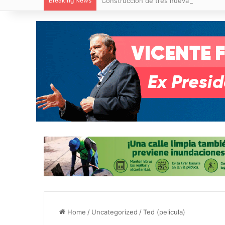
Breaking News
Construcción de tres nuevas aulas en Ca
Home
/
Uncategorized
/
Ted (pelicula)