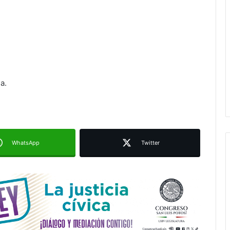
Ruth González destaca impacto del
nuevo paso a desnivel en la
movilidad estatal
a.
Juan Manuel Navarro alista
segundo informe en Soledad y
destaca coordinación con
Gobierno del Estado
WhatsApp
Twitter
Luis Mejía inicia diagnóstico en
Parques Tangamanga y defiende
llegada tras renunciar al PRI
Carlos Arreola pide a morenistas no
adelantarse y denuncia guerra de
bots rumbo a 2027