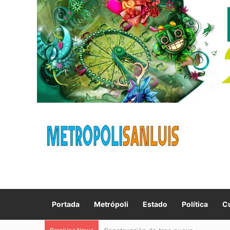
Portada
Metrópoli
Estado
Política
Cu