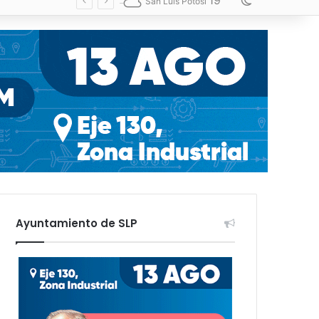
19
Switch skin
San Luis Potosí
Ayuntamiento de SLP