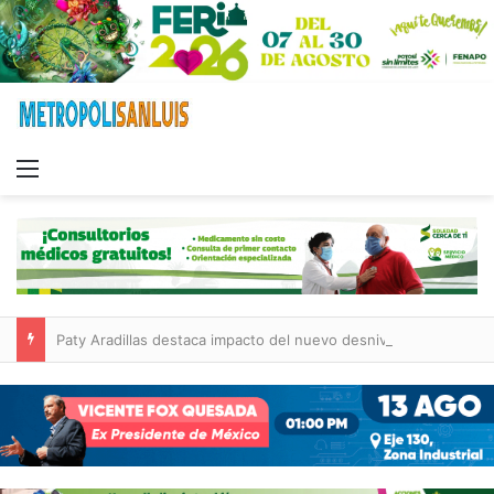
Menu
Paty Aradillas destaca impacto del nuevo desnivel de Circuito Potosí en la movilidad de Villa de Pozos