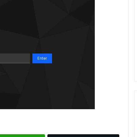
Ruth González destaca impacto del
nuevo paso a desnivel en la
movilidad estatal