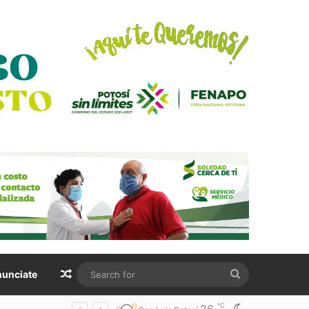
Random Article
Search
unciate
for
℃