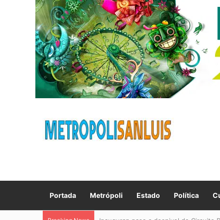
Portada
Metrópoli
Estado
Política
Cu