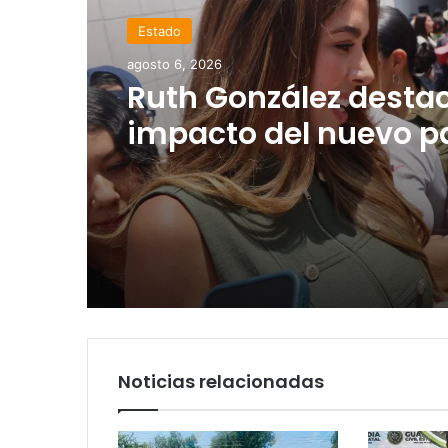
Soledad de Graciano Sánchez
agosto 5, 2026
Juan Manuel Navarro
segundo informe en
Soledad y destaca
coordinación con Go
del Estado
Noticias relacionadas