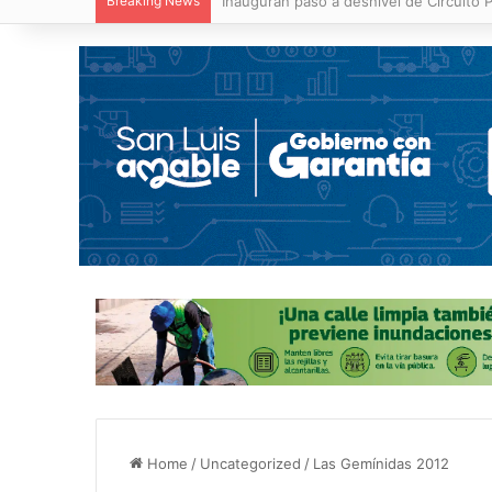
Breaking News
Centro de Capacitación en San Francisc
Home
/
Uncategorized
/
Las Gemínidas 2012