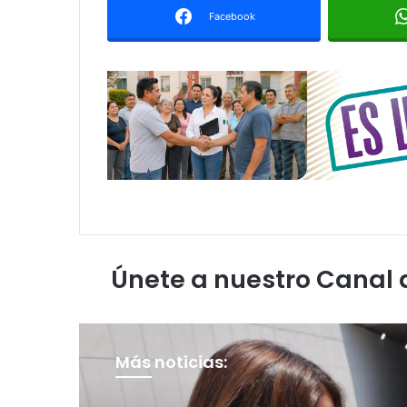
Facebook
Únete a nuestro Canal
Más noticias: