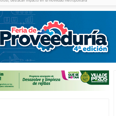
o ofrecerá talleres y buscará certificación para sus alumnos