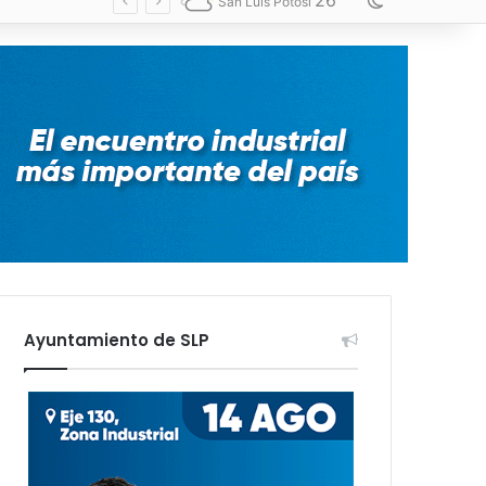
26
Switch skin
San Luis Potosí
Ayuntamiento de SLP