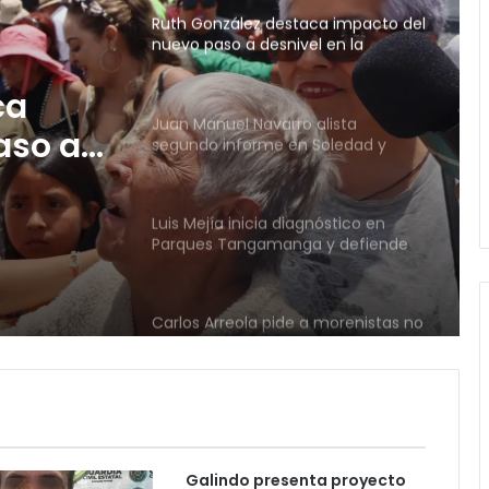
Juan Manuel Navarro alista
segundo informe en Soledad y
destaca coordinación con
Gobierno del Estado
 alista
Luis Mejía inicia diagnóstico en
Parques Tangamanga y defiende
llegada tras renunciar al PRI
bierno
Carlos Arreola pide a morenistas no
adelantarse y denuncia guerra de
bots rumbo a 2027
La Soga al Cuello:El Huasteco
Ruth González destaca impacto del
nuevo paso a desnivel en la
movilidad estatal
Galindo presenta proyecto