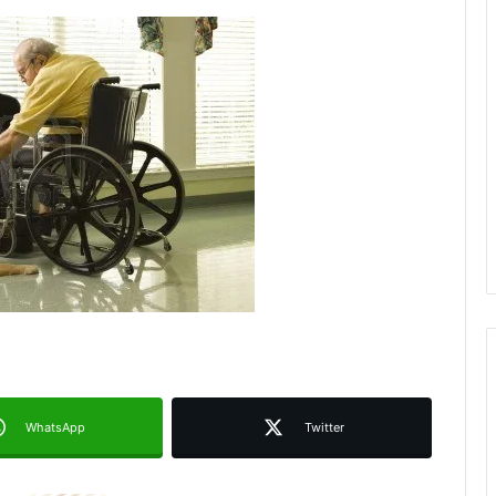
Juan Manuel Navarro alista
segundo informe en Soledad y
destaca coordinación con
Gobierno del Estado
Luis Mejía inicia diagnóstico en
Parques Tangamanga y defiende
llegada tras renunciar al PRI
WhatsApp
Twitter
Carlos Arreola pide a morenistas no
adelantarse y denuncia guerra de
bots rumbo a 2027