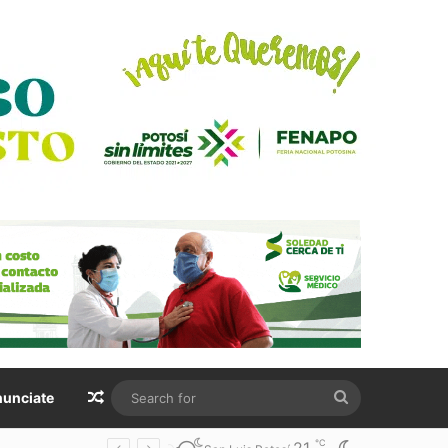
Random Article
Search
unciate
for
℃