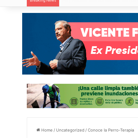
Breaking News
Villa de Pozos reporta reducción del 50
Home
/
Uncategorized
/
Conoce la Perro-Terapia