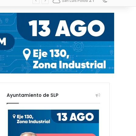
21
Switch skin
San Luis Potosí
Ayuntamiento de SLP