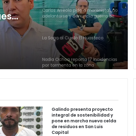
La Soga al Cuello:El Huasteco
ntarse
 bots
Nadia Ochoa reporta 17 incidencias
por tormenta en la zona
metropolitana
ues
Juan Manuel Navarro alista
segundo informe en Soledad y
ende
destaca coordinación con
r al
Gobierno del Estado
Luis Mejía inicia diagnóstico en
Parques Tangamanga y defiende
llegada tras renunciar al PRI
Galindo presenta proyecto
Carlos Arreola pide a morenistas no
integral de sostenibilidad y
adelantarse y denuncia guerra de
pone en marcha nueva celda
bots rumbo a 2027
de residuos en San Luis
Capital