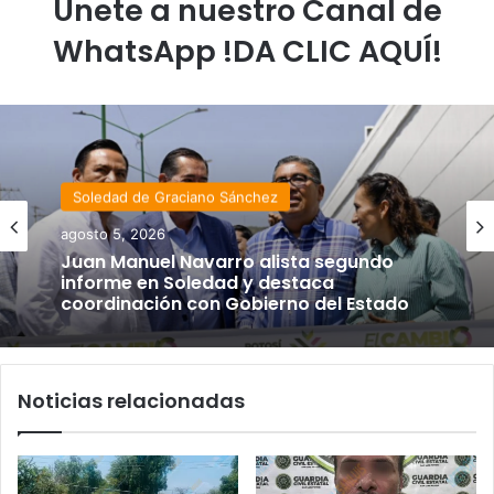
Únete a nuestro Canal de
WhatsApp !DA CLIC AQUÍ!
Soledad de Graciano Sánchez
agosto 5, 2026
Estado
Juan Manuel Navarro alista segundo
agosto 4, 2026
informe en Soledad y destaca
coordinación con Gobierno del Estado
Noticias relacionadas
Luis Mejía inicia diagnóstico en Parques
Tangamanga y defiende llegada tras
renunciar al PRI