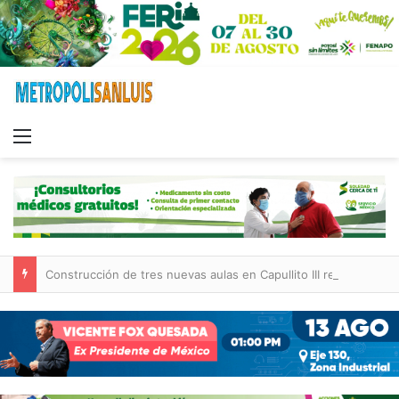
Menu
Construcción de tres nuevas aulas en Capullito III registra avances en Soledad