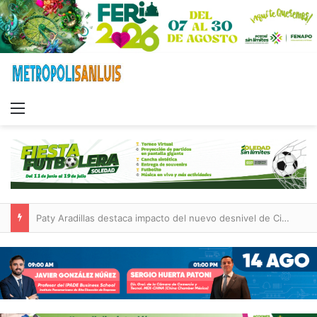
Menu
Paty Aradillas destaca impacto del nuevo desnivel de Circuito Potosí en la movilidad de Villa de Pozos