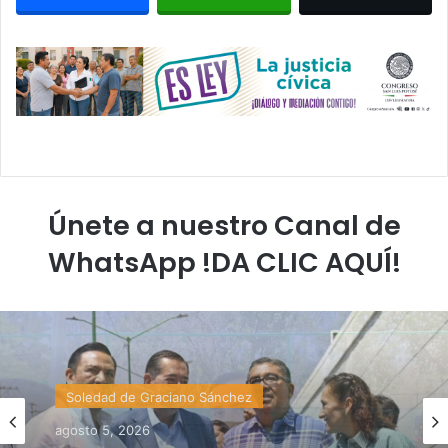
Únete a nuestro Canal de
WhatsApp !DA CLIC AQUÍ!
Estado
agosto 4, 2026
Soledad de Graciano Sánchez