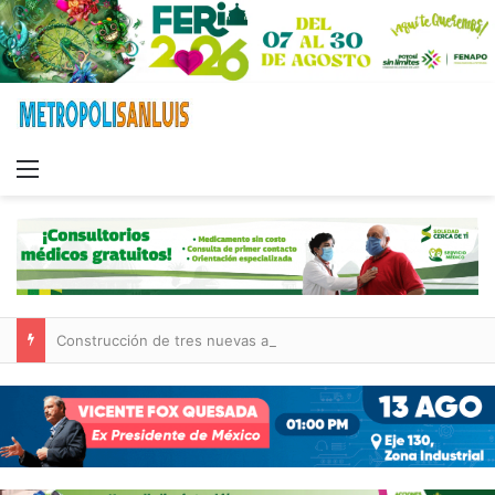
Menu
Construcción de tres nuevas aulas en Capullito III registra avances en Soledad