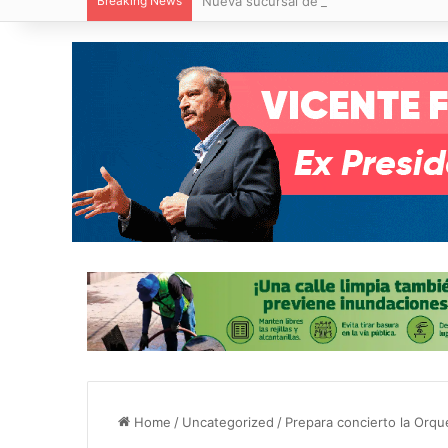
Breaking News
Nueva sucursal de CarneMart llega a V
Home
/
Uncategorized
/
Prepara concierto la Orqu