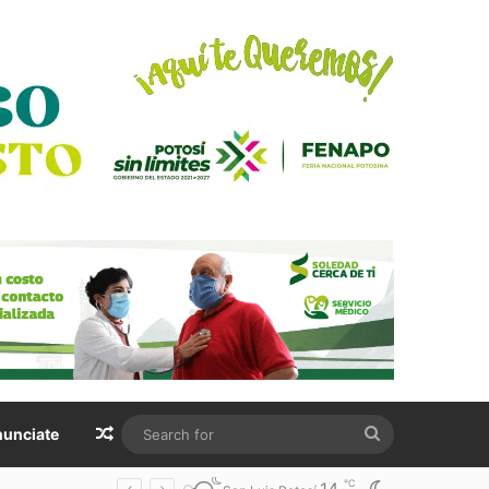
Random Article
Search
unciate
for
℃