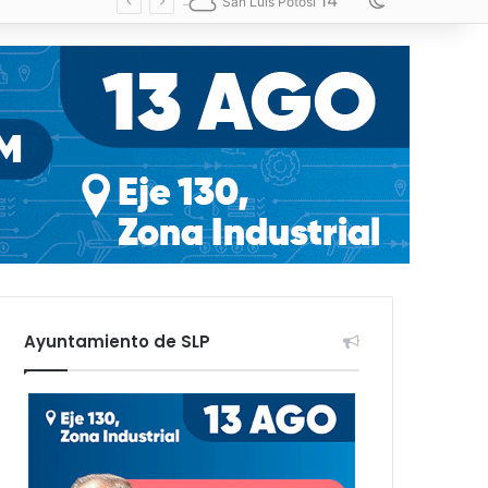
14
Switch skin
San Luis Potosí
Ayuntamiento de SLP