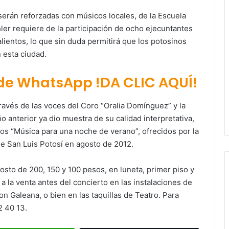
serán reforzadas con músicos locales, de la Escuela
hler requiere de la participación de ocho ejecuntantes
ientos, lo que sin duda permitirá que los potosinos
 esta ciudad.
 de WhatsApp !DA CLIC AQUÍ!
través de las voces del Coro “Oralia Domínguez” y la
o anterior ya dio muestra de su calidad interpretativa,
ados “Música para una noche de verano”, ofrecidos por la
de San Luis Potosí en agosto de 2012.
Ruth González destaca impacto del
costo de 200, 150 y 100 pesos, en luneta, primer piso y
nuevo paso a desnivel en la
movilidad estatal
a la venta antes del concierto en las instalaciones de
n Galeana, o bien en las taquillas de Teatro. Para
Juan Manuel Navarro alista
2 40 13.
segundo informe en Soledad y
destaca coordinación con