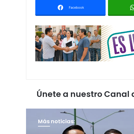
Facebook
Únete a nuestro Canal
Más noticias: