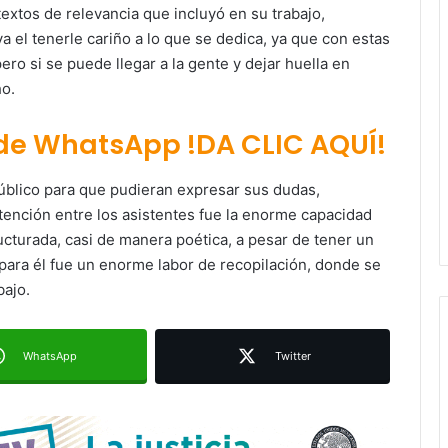
textos de relevancia que incluyó en su trabajo,
va el tenerle cariño a lo que se dedica, ya que con estas
ero si se puede llegar a la gente y dejar huella en
ho.
 de WhatsApp !DA CLIC AQUÍ!
 público para que pudieran expresar sus dudas,
Ruth González destaca impacto del
tención entre los asistentes fue la enorme capacidad
nuevo paso a desnivel en la
movilidad estatal
ucturada, casi de manera poética, a pesar de tener un
 para él fue un enorme labor de recopilación, donde se
Juan Manuel Navarro alista
bajo.
segundo informe en Soledad y
destaca coordinación con
Gobierno del Estado
WhatsApp
Twitter
Luis Mejía inicia diagnóstico en
Parques Tangamanga y defiende
llegada tras renunciar al PRI