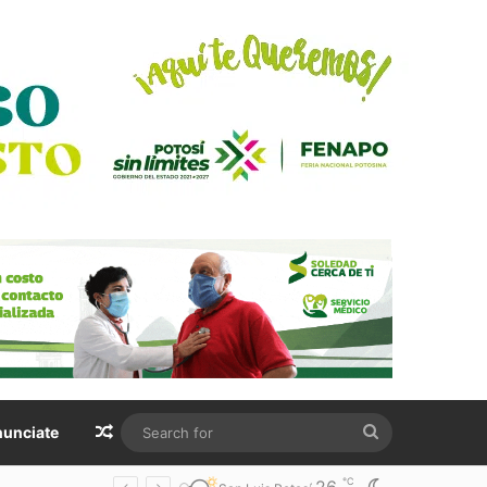
Random Article
Search
unciate
for
℃