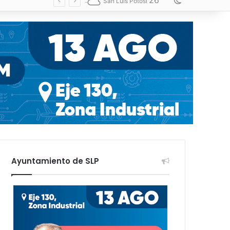
26
Switch skin
San Luis Potosí
Ayuntamiento de SLP