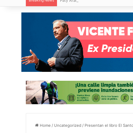
Breaking News
Paty Aradillas destaca impacto del nuev
Home
/
Uncategorized
/
Presentan el libro El Sant