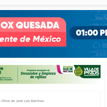
o desnivel de Circuito Potosí en la movilidad de Villa de Pozos
o Oficio de José Luis Martínez.