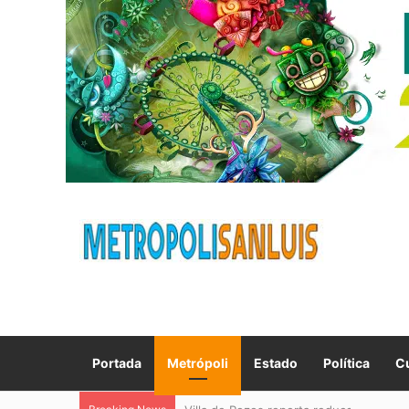
Portada
Metrópoli
Estado
Política
Cu