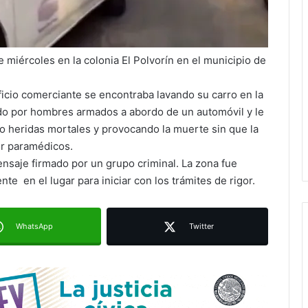
Ruth González destaca impacto del
 miércoles en la colonia El Polvorín en el municipio de
nuevo paso a desnivel en la
movilidad estatal
icio comerciante se encontraba lavando su carro en la
Juan Manuel Navarro alista
do por hombres armados a abordo de un automóvil y le
segundo informe en Soledad y
o heridas mortales y provocando la muerte sin que la
destaca coordinación con
or paramédicos.
Gobierno del Estado
nsaje firmado por un grupo criminal. La zona fue
Luis Mejía inicia diagnóstico en
e en el lugar para iniciar con los trámites de rigor.
Parques Tangamanga y defiende
llegada tras renunciar al PRI
WhatsApp
Twitter
Carlos Arreola pide a morenistas no
adelantarse y denuncia guerra de
bots rumbo a 2027
La Soga al Cuello:El Huasteco