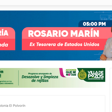
 % en incendios forestales y de pastizales
lonia El Polvorín