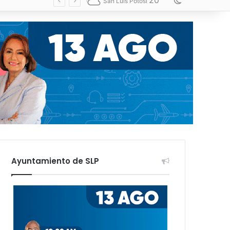
20
Switch skin
San Luis Potosí
Ayuntamiento de SLP