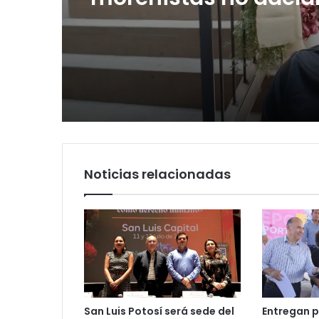
y denuncia guerra de
rumbo a 2027
Noticias relacionadas
San Luis Potosí será sede del
Entregan p