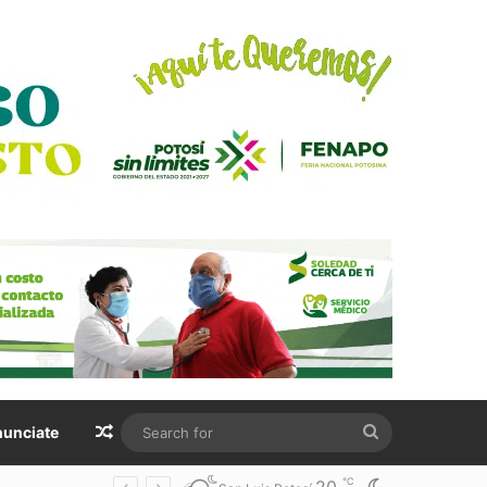
Random Article
Search
unciate
for
℃