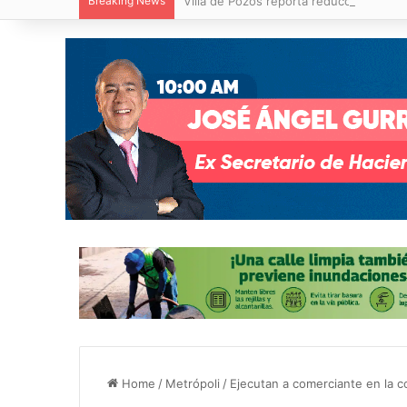
Breaking News
Villa de Pozos reporta reducción del 50
Home
/
Metrópoli
/
Ejecutan a comerciante en la co