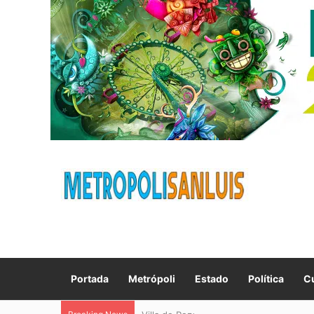
Portada
Metrópoli
Estado
Política
Cu