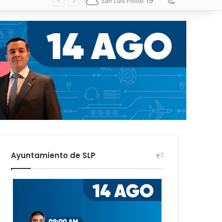
19
Switch skin
San Luis Potosí
Ayuntamiento de SLP