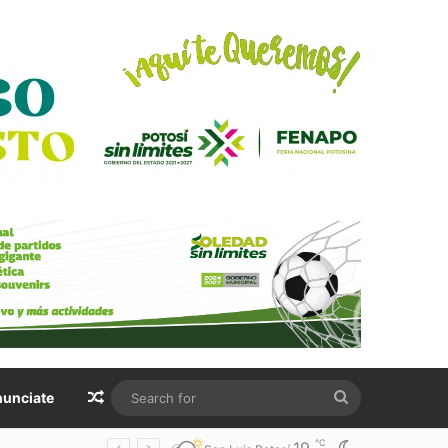
Random Article
Search
unciate
for
℃